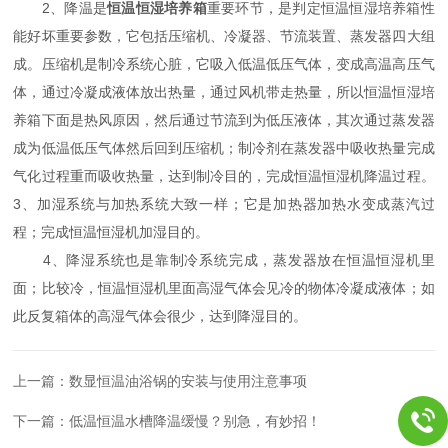
2、降温是
恒温恒湿培养箱
重要环节，是判定恒温恒湿培养箱性
能好坏重要参数，它包括压缩机、冷凝器、节流装置、蒸发器四大组
成。压缩机是制冷系统心脏，它吸入低温低压气体，变成高温高压气
体，通过冷凝成液体放出热量，通过风机带走热量，所以恒温恒湿培
养箱下面是热风原因，然后通过节流到为低压液体，其次通过蒸发器
成为低温低压气体然后回到压缩机；制冷剂在蒸发器中吸收热量完成
气化过程重而吸收热量，达到制冷目的，完成恒温恒湿机降温过程。
3、加湿系统与加热系统大致一样；它是加热器加热水变成蒸汽过
程；完成恒温恒湿机加湿目的。
4、降湿系统也是靠制冷系统完成，蒸发器放在恒温恒湿机里
面；比较冷，恒温恒湿机里面高湿气体会见冷的物体冷凝成液体；如
此反复箱体的高湿气体会很少，达到降湿目的。
上一篇：
数显恒温油浴锅的安装与使用注意事项
下一篇：
低温恒温水槽降温缓慢？别急，有妙招！