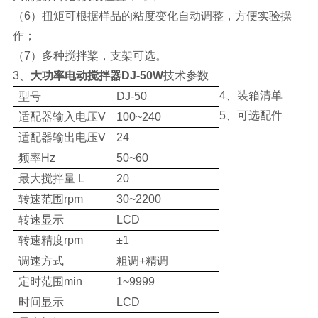
（6）扭矩可根据样品的粘度变化自动调整，方便实验操
作；
（7）多种搅拌桨，支架可选。
3、
大功率电动搅拌器DJ-50W
技术参数
4、装箱清单
型号
DJ-50
5、可选配件
适配器输入电压V
100~240
适配器输出电压V
24
频率Hz
50~60
最大搅拌量 L
20
转速范围rpm
30~2200
转速显示
LCD
转速精度rpm
±1
调速方式
粗调+精调
定时范围min
1~9999
时间显示
LCD