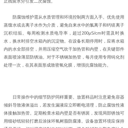
止残留水分引发二次腐蚀。
防腐蚀维护需从水质管理和环境控制两方面入手。优先使用
蒸馏水或去离子水作为介质，避免自来水中的氯离子和钙镁离子
沉积结垢。每周检测水质电导率，超过200μS/cm时需及时换
水，换水时排空水箱内的沉淀物。在设备长期停用时，应将水箱
内的水全部排空，并用压缩空气吹干加热管和内壁，在关键部件
表面喷涂薄层防锈油。对于不锈钢加热管，每月使用专用钝化剂
处理一次，在其表面形成致密氧化膜，增强抗腐蚀能力。
日常操作中的细节防护同样重要。放置样品时注意避免容器
倾斜导致液体溢出，若发生漏液应立即断电清理，防止腐蚀性液
体接触加热管。定期检查水箱内壁是否有锈斑，发现局部锈蚀可
用细砂纸轻轻打磨后涂抹环氧树脂防腐漆。设备放置环境应保持