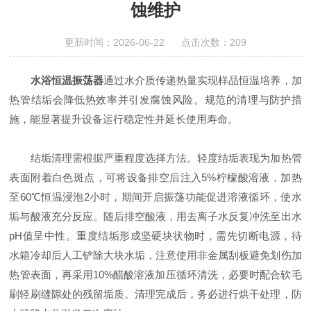
蚀维护
更新时间：2026-06-22 点击次数：209
水浴恒温振荡器
通过水介质传递热量实现样品恒温培养，加
热管结垢会降低热效率并引发腐蚀风险。规范的清理与防护措
施，能显著提升设备运行稳定性并延长使用寿命。
结垢清理需根据严重程度选择方法。轻度结垢表现为加热管
表面附着白色斑点，可将设备排空后注入5%柠檬酸溶液，加热
至60℃恒温浸泡2小时，期间开启振荡功能促进溶液循环，使水
垢与酸液充分反应。随后排空酸液，用去离子水反复冲洗至出水
pH值呈中性。重度结垢形成坚硬块状物时，需先切断电源，待
水箱冷却后人工铲除大块水垢，注意使用非金属刮板避免划伤加
热管表面，再采用10%醋酸溶液加压循环清洗，必要时配合软毛
刷轻刷缝隙处的残留垢质。清理完成后，务必进行烘干处理，防