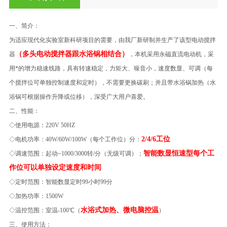
一、简介：
为适应现代化实验室新科研项目的需要，由我厂新研制并生产了该型电动搅拌
（多头电动搅拌器跟水浴锅相结合）
器
，本机采用永磁直流电动机，采
用*的增力稳速线路，具有转速稳定，力矩大、噪音小，速度数显、可调（每
个搅拌位可单独控制速度和定时），不需要更换碳刷；并且带水浴锅加热（水
浴锅可根据操作升降或位移），深受广大用户喜爱。
二、性能：
◇使用电源：220V 50HZ
2/4/6
工位
◇电机功率：40W/60W/100W（每个工作位）分：
智能数显恒速型每个工
◇调速范围：起动~1000/3000转/分（无级可调）；
作位可以单独设定速度和时间
◇定时范围：智能数显定时99小时99分
◇加热功率：1500W
水浴式加热、微电脑控温
◇温控范围：室温-100℃（
）
三、使用方法：