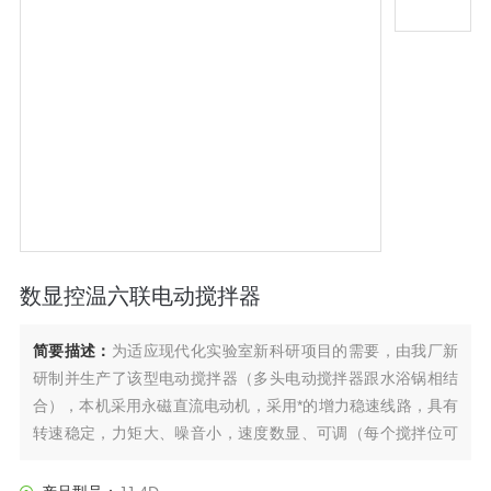
数显控温六联电动搅拌器
简要描述：
为适应现代化实验室新科研项目的需要，由我厂新
研制并生产了该型电动搅拌器（多头电动搅拌器跟水浴锅相结
合），本机采用永磁直流电动机，采用*的增力稳速线路，具有
转速稳定，力矩大、噪音小，速度数显、可调（每个搅拌位可
单独控制速度和定时），不需要更换碳刷；并且带水浴锅加热
（水浴锅可根据操作升降或位移），深受广大用户喜爱。