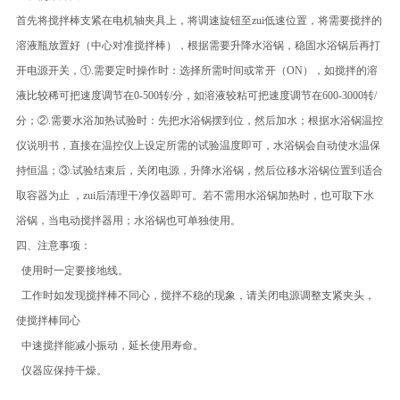
首先将搅拌棒支紧在电机轴夹具上，将调速旋钮至zui低速位置，将需要搅拌的
溶液瓶放置好（中心对准搅拌棒），根据需要升降水浴锅，稳固水浴锅后再打
开电源开关，①.需要定时操作时：选择所需时间或常开（ON），如搅拌的溶
液比较稀可把速度调节在0-500转/分，如溶液较粘可把速度调节在600-3000转/
分；②.需要水浴加热试验时：先把水浴锅摆到位，然后加水；根据水浴锅温控
仪说明书，直接在温控仪上设定所需的试验温度即可，水浴锅会自动使水温保
持恒温；③.试验结束后，关闭电源，升降水浴锅，然后位移水浴锅位置到适合
取容器为止 ，zui后清理干净仪器即可。若不需用水浴锅加热时，也可取下水
浴锅，当电动搅拌器用；水浴锅也可单独使用。
四、注意事项：
使用时一定要接地线。
工作时如发现搅拌棒不同心，搅拌不稳的现象，请关闭电源调整支紧夹头，
使搅拌棒同心
中速搅拌能减小振动，延长使用寿命。
仪器应保持干燥。