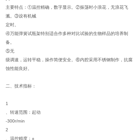
主要特点：①温控精确，数字显示。②振荡时小浪花，无浪花飞
溅。③设有机械
定时。
④万能弹簧试瓶架特别适合作多种对比试验的生物样品的培养制
备。
⑤无
级调速，运转平稳，操作简便安全。⑥内腔采用不锈钢制作，抗腐
蚀性能良好。
二、技术指标：
1
、转速范围：起动
-300r/min
2
、温控精度：±