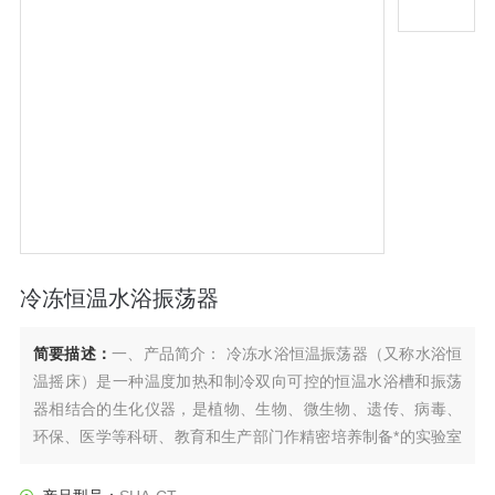
冷冻恒温水浴振荡器
简要描述：
一、产品简介： 冷冻水浴恒温振荡器（又称水浴恒
温摇床）是一种温度加热和制冷双向可控的恒温水浴槽和振荡
器相结合的生化仪器，是植物、生物、微生物、遗传、病毒、
环保、医学等科研、教育和生产部门作精密培养制备*的实验室
设备。其主要特点：①温控精确，数字显示。②振荡时小浪
花，无浪花飞溅。③设有机械定时。④万能弹簧试瓶架特别适