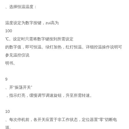
、选择恒温温度：
温度设定为数字按键，zui高为
100
℃。设定时只需将数字键按到所需设定
的数字值，即可恒温。绿灯加热，红灯恒温。详细控温操作说明可
参见温控仪说
明书。
9
、开“振荡开关”
，指示灯亮，缓慢调节调速旋钮，升至所需转速。
10
、每次停机前，各开关应置于非工作状态，定位器置“零”切断电
源。