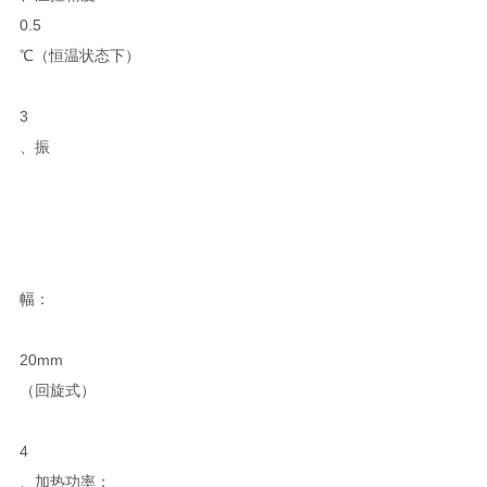
0.5
℃（恒温状态下）
3
、振
幅：
20mm
（回旋式）
4
、加热功率：