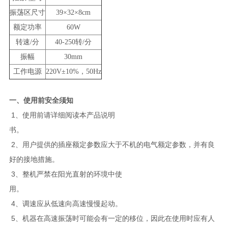
振荡区尺寸
39
×32×8cm
额定功率
60W
转速/分
40-250
转/分
振幅
30mm
工作电源
220V
±10%，50Hz
一、使用前安全须知
1
、使用前请详细阅读本产品说明
书。
2
、用户提供的插座额定参数应大于不机的电气额定参数，并有良
好的接地措施。
3
、整机严禁在阳光直射的环境中使
用。
4
、调速应从低速向高速慢慢起动。
5
、机器在高速振荡时可能会有一定的移位，因此在使用时应有人