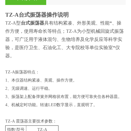
TZ-A
台式振荡器
操作说明
TZ-A
型
台式振荡器
具有结构紧凑、外形美观、性能*、操
作方便，使用寿命长等特点；TZ-A
为小型机械回旋式振荡
器，可广泛用于液体混匀、生物培养及化学反应等科学实
验，是医疗卫生、石油化工、大专院校等单位实验室*仪
器。
TZ-A
振荡器特点：
1
、本仪器结构紧凑、美观、操作方便。
2
、无级调速、运行平稳。
3
、振荡架上配备弹簧并网格状布置，能方便可靠夹住各种器皿。
4
、机械定时功能。转速LED数字显示，直观明了。
TZ-A
震荡器主要技术参数：
指数\型号
TZ-A