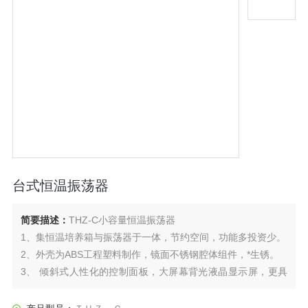
台式恒温振荡器
简要描述：
THZ-C小容量恒温振荡器
1、集恒温培养箱与振荡器于一体，节约空间，功能多投资少。
2、外壳为ABS工程塑料制作，镜面不锈钢腔体组件，*生锈。
3、 倾斜式人性化的控制面板，大屏幕背光液晶显示屏，更具
良好的视觉效果。
4、设有运行参数记忆功能，避免繁琐操作并密码锁定，杜绝认