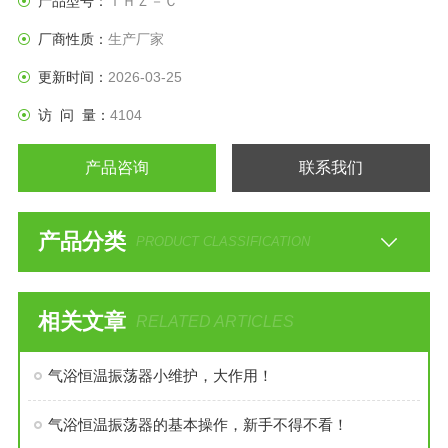
产品型号：
ＴＨＺ－Ｃ
为误操作。
厂商性质：
生产厂家
5、 设有来电恢复功能，不受电源间断影响，设备可自动按原
设定程序恢复运行。
更新时间：
2026-03-25
访 问 量：
4104
产品咨询
联系我们
产品分类
PRODUCT CLASSIFICATION
相关文章
RELATED ARTICLES
气浴恒温振荡器小维护，大作用！
气浴恒温振荡器的基本操作，新手不得不看！