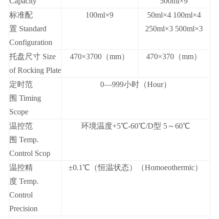
Capacity
500ml×9
标
准配
100ml×9
50ml×4 100ml×4
置
Standard
250ml×3 500ml×3
Configuration
托盘
尺寸
Size
470×3700（mm）
470×370（mm）
of Rocking Plate
定时
范
0—999
小时
（
Hour
）
围 Timing
Scope
温
控范
环
境
温
度
+5℃-60℃/D型 5～60℃
围 Temp.
Control Scop
温
控精
±0.1℃
（恒温状态
）（
Homoeothermic
）
度
Temp.
Control
Precision