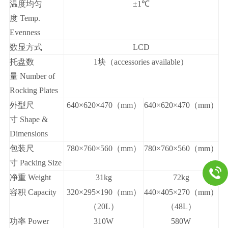
温
度均
匀
±1℃
度
Temp.
Evenness
数显
方式
LCD
托盘数
1
块（accessories available）
量
Number of
Rocking Plates
外型尺
640×620×470（mm）
640×620×470（mm）
寸 Shape &
Dimensions
包装尺
780×760×560（mm）
780×760×560（mm）
寸 Packing Size
净
重
Weight
31kg
72kg
容积 Capacity
320×295×190（mm）
440×405×270（mm）
（20L）
（48L）
功率 Power
310W
580W