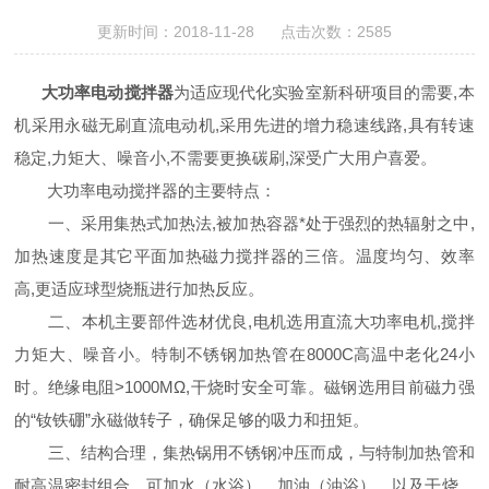
更新时间：2018-11-28 点击次数：2585
大功率电动搅拌器
为适应现代化实验室新科研项目的需要,本
机采用永磁无刷直流电动机,采用先进的增力稳速线路,具有转速
稳定,力矩大、噪音小,不需要更换碳刷,深受广大用户喜爱。
大功率电动搅拌器的主要特点：
一、采用集热式加热法,被加热容器*处于强烈的热辐射之中,
加热速度是其它平面加热磁力搅拌器的三倍。温度均匀、效率
高,更适应球型烧瓶进行加热反应。
二、本机主要部件选材优良,电机选用直流大功率电机,搅拌
力矩大、噪音小。特制不锈钢加热管在8000C高温中老化24小
时。绝缘电阻>1000MΩ,干烧时安全可靠。磁钢选用目前磁力强
的“钕铁硼”永磁做转子，确保足够的吸力和扭矩。
三、结构合理，集热锅用不锈钢冲压而成，与特制加热管和
耐高温密封组合，可加水（水浴）、加油（油浴），以及干烧，