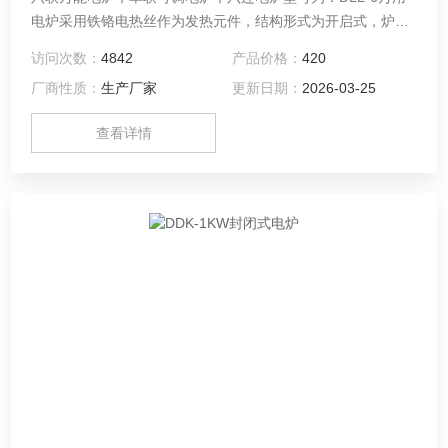
电炉采用铁铬电热丝作为发热元件，结构形式为开启式，炉盘
内电热丝当发红状态，在使用时其周围环境空气中应无易燃
访问次数：
4842
产品价格：
420
性、腐蚀性气体或导电尘埃存在，不宜剧烈震动，修理电热丝
厂商性质：
生产厂家
更新日期：
2026-03-25
时，也不宜拉长或复绕。插座一定要接地！！
查看详情