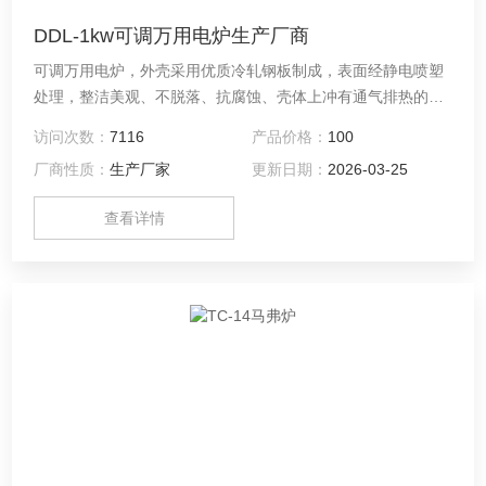
DDL-1kw可调万用电炉生产厂商
可调万用电炉，外壳采用优质冷轧钢板制成，表面经静电喷塑
处理，整洁美观、不脱落、抗腐蚀、壳体上冲有通气排热的百
叶窗。电子调温万用电炉，采用双向可控硅控制，电源实现加
访问次数：
7116
产品价格：
100
热功率的无极调功。
厂商性质：
生产厂家
更新日期：
2026-03-25
查看详情