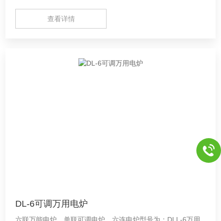
妙，开关方便可靠；炉体后安装的可控烟囱可防炉止内空气污
查看详情
染。保护试样纯度。尤其适于煤炭、焦化产品、化工原料的测
试与分析。 炉体外壳
DL-6可调万用电炉
六联万能电炉，单联可调电炉，六连电炉型号为：DLL-6万用