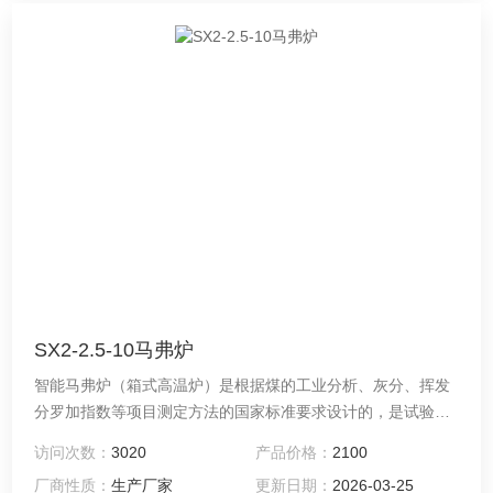
SX2-2.5-10马弗炉
智能马弗炉（箱式高温炉）是根据煤的工业分析、灰分、挥发
分罗加指数等项目测定方法的国家标准要求设计的，是试验室
的通用设备，可供煤炭、化工、建材、电力、冶金，地质勘探
访问次数：
3020
产品价格：
2100
和科研单位作烧结加热处理等用。 该设备采用新型轻质保温材
厂商性质：
生产厂家
更新日期：
2026-03-25
料，保温性能好，升温速度快；整体重量轻；炉门机构设计巧