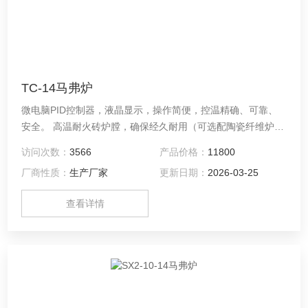
TC-14马弗炉
微电脑PID控制器，液晶显示，操作简便，控温精确、可靠、
安全。 高温耐火砖炉膛，确保经久耐用（可选配陶瓷纤维炉膛
节能型）控温精度±1℃，均匀度±5℃。选用陶瓷纤维绝热保温
访问次数：
3566
产品价格：
11800
材料，隔热效果好，箱壳表面温度低。高强度铁板成型外壳，
厂商性质：
生产厂家
更新日期：
2026-03-25
喷塑处理，一体式机型，美观实用。
查看详情