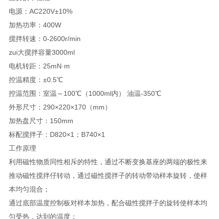
电源：AC220V±10%
加热功率：400W
搅拌转速：0-2600r/min
zui大搅拌容量3000ml
电机转距：25mN·m
控温精度：±0.5℃
控温范围：室温～100℃（1000ml内） 油温-350℃
外形尺寸：290×220×170（mm）
加热盘尺寸：150mm
标配搅拌子：D820×1；B740×1
工作原理
利用磁性物质同性相斥的特性，通过不断变换基座的两端的极性来
推动磁性搅拌仔转动，通过磁性搅拌子的转动带动样本旋转，使样
本均匀混合；
通过底部温度控制板对样本加热，配合磁性搅拌子的旋转使样本均
匀受热，达到的温度；