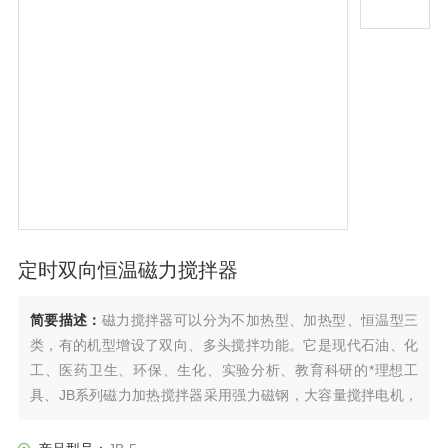
定时双向恒温磁力搅拌器
简要描述：
磁力搅拌器可以分为不加热型、加热型、恒温型三
类，有的机型增设了双向、多头搅拌功能。它是现代石油、化
工、医药卫生、环保、生化、实验分析、教育科研的*理想工
具、JB系列磁力加热搅拌器采用强力磁钢，大容量搅拌电机，
整机造型美观，操作简便，具有双向、定时搅拌功能，是石
油、化工、医药卫生、环保、生化实验室、分析室、教育科研