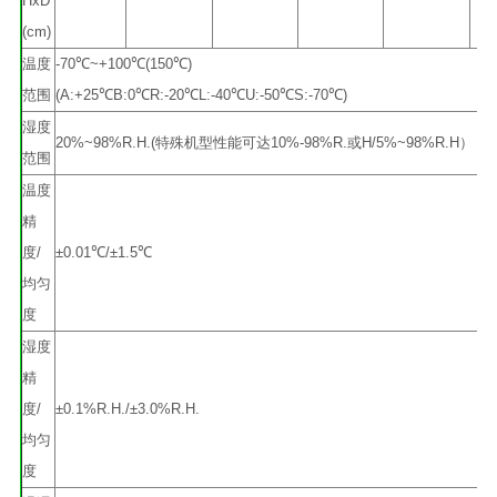
HxD
(cm)
温度
-70℃~+100℃(150℃)
范围
(A:+25℃B:0℃R:-20℃L:-40℃U:-50℃S:-70℃)
湿度
20%~98%R.H.(特殊机型性能可达10%-98%R.或H/5%~98%R.H）
范围
温度
精
度/
±0.01℃/±1.5℃
均匀
度
湿度
精
度/
±0.1%R.H./±3.0%R.H.
均匀
度