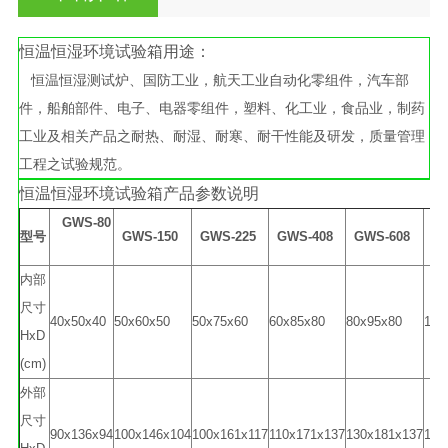
恒温恒湿环境试验箱用途：
恒温恒湿测试炉、国防工业，航天工业自动化零组件，汽车部
件，船舶部件、电子、电器零组件，塑料、化工业，食品业，制药
工业及相关产品之耐热、耐湿、耐寒、耐干性能及研发，质量管理
工程之试验规范。
恒温恒湿环境试验箱产品参数说明
GWS-80
型号
GWS-150
GWS-225
GWS-408
GWS-608
GW
内部
尺寸
40x50x40
50x60x50
50x75x60
60x85x80
80x95x80
100
HxD
(cm)
外部
尺寸
90x136x94
100x146x104
100x161x117
110x171x137
130x181x137
150