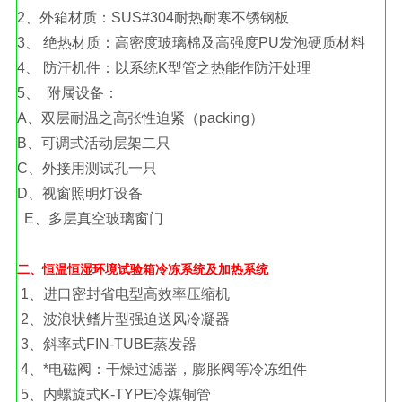
2、外箱材质：SUS#304耐热耐寒不锈钢板
3、 绝热材质：高密度玻璃棉及高强度PU发泡硬质材料
4、 防汗机件：以系统K型管之热能作防汗处理
5、 附属设备：
A、双层耐温之高张性迫紧（packing）
B、可调式活动层架二只
C、外接用测试孔一只
D、视窗照明灯设备
E、多层真空玻璃窗门
二、恒温恒湿环境试验箱冷冻系统及加热系统
1、进口密封省电型高效率压缩机
2、波浪状鳍片型强迫送风冷凝器
3、斜率式FIN-TUBE蒸发器
4、*电磁阀：干燥过滤器，膨胀阀等冷冻组件
5、内螺旋式K-TYPE冷媒铜管