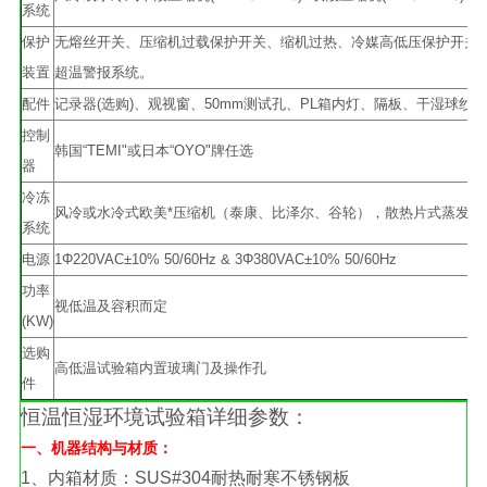
系统
保护
无熔丝开关、压缩机过载保护开关、缩机过热、冷媒高低压保护开关
装置
超温警报系统。
配件
记录器(选购)、观视窗、50mm测试孔、PL箱内灯、隔板、干湿球纱布
控制
韩国“TEMI"或日本“OYO"牌任选
器
冷冻
风冷或水冷式欧美*压缩机（泰康、比泽尔、谷轮），散热片式蒸发器
系统
电源
1Φ220VAC±10% 50/60Hz & 3Φ380VAC±10% 50/60Hz
功率
视低温及容积而定
(KW)
选购
高低温试验箱内置玻璃门及操作孔
件
恒温恒湿环境试验箱详细参数：
一、机器结构与材质：
1、内箱材质：SUS#304耐热耐寒不锈钢板