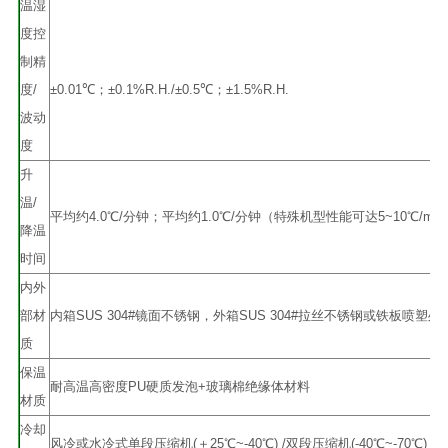
温湿
度控
制精
度/
±0.01℃；±0.1%R.H./±0.5℃；±1.5%R.H.
波动
度
升
温/
平均约4.0℃/分钟；平均约1.0℃/分钟（特殊机型性能可达5~10℃/min
降温
时间
内外
部材
内箱SUS 304#镜面不锈钢，外箱SUS 304#拉丝不锈钢或铁板喷塑处
质
保温
耐高温高密度PU硬质发泡+玻璃棉绝缘体材料
材质
冷却
风冷或水冷式单段压缩机(＋25℃~-40℃) /双段压缩机(-40℃~-70℃)