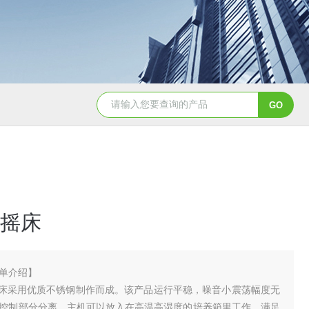
CH3050恒温油浴槽
HH-8J恒温水浴锅
摇床
单介绍】
式摇床采用优质不锈钢制作而成。该产品运行平稳，噪音小震荡幅度无
控制部分分离。主机可以放入在高温高湿度的培养箱里工作，满足