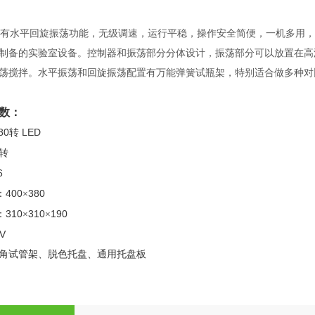
有水平回旋振荡功能，无级调速，运行平稳，操作安全简便，一机多用，
制备的实验室设备。控制器和振荡部分分体设计，振荡部分可以放置在高
荡搅拌。水平振荡和回旋振荡配置有万能弹簧试瓶架，特别适合做多种对
数：
80
LED
转
转
6
400
380
：
×
310
310
190
：
×
×
V
角试管架、脱色托盘、通用托盘板