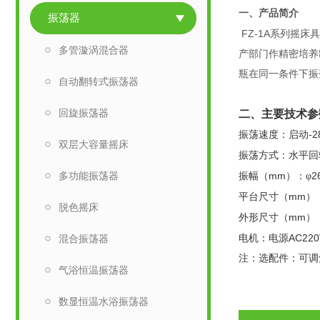
一、产品简介
振荡器
FZ-1A
系列摇床具
多管漩涡混合器
产部门作精密培养
瓶在同一条件下振
自动翻转式振荡器
回旋振荡器
二、主要技术参
-2
振荡速度：启动
双层大容量摇床
振荡方式：水平回
多功能振荡器
mm
2
振幅（
）：φ
mm
平台尺寸（
）
脱色摇床
mm
外形尺寸（
）
AC220
混合振荡器
电机：电源
注：选配件：可调
气浴恒温振荡器
数显恒温水浴振荡器