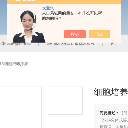
欢迎您！
来自局域网的朋友！有什么可以帮
助您的吗？
102恒温振荡培养箱
SF-5050升双层玻璃反应釜
PH-2J防腐蚀恒温水浴锅
-1A细胞培养摇床
细胞培养
简要描述：
【简
FZ-1A分体
极可调。主机和