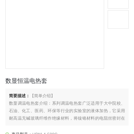
数显恒温电热套
简要描述：
【简单介绍】
数显调温电热套介绍：系列调温电热套广泛适用于大中院校、
石油、化工、医药、环保等行业的实验室的液体加热，它采用
耐高温无碱玻璃纤维作绝缘材料，将镍铬材料的电阻丝密封在
绝缘层内编织成半球形内热式加热器，具有加热面积大，升温
快，无明火，加热均匀，安全节能等优点。