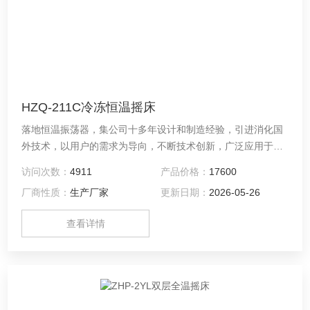
HZQ-211C冷冻恒温摇床
落地恒温振荡器，集公司十多年设计和制造经验，引进消化国
外技术，以用户的需求为导向，不断技术创新，广泛应用于温
度和振荡频率有较高要求的细胞培养、发酵、杂交、生物化学
访问次数：
4911
产品价格：
17600
及酶和细胞组织的研究等。冷冻恒温摇床可对微生物细胞与各
厂商性质：
生产厂家
更新日期：
2026-05-26
类菌种运动和静态的培养，特别适合实验室中试生产。
查看详情