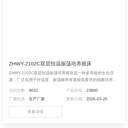
ZHWY-2102C双层恒温振荡培养摇床
ZHWY-2102C双层恒温振荡培养摇床是一种多用途的生化仪
器，广泛应用于对温度、振荡频率有着较高要求的细菌培养、
发酵、杂交和生物化学反应以及酶、细胞组织研究等。在医
访问次数：
4632
产品价格：
23800
学、生物学、分子学、制药、食品、环保等研究应用领域有着
厂商性质：
生产厂家
更新日期：
2026-03-25
广泛而重要的应用。
查看详情