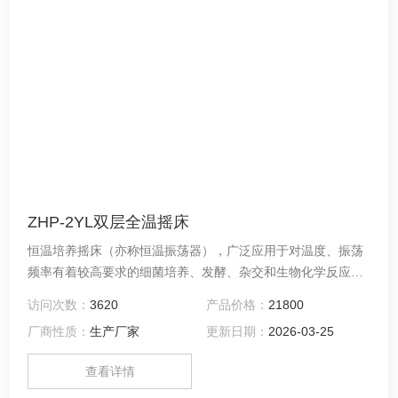
ZHP-2YL双层全温摇床
恒温培养摇床（亦称恒温振荡器），广泛应用于对温度、振荡
频率有着较高要求的细菌培养、发酵、杂交和生物化学反应以
及酶、细胞组织研究等。在医学、生物学、分子学、制药、食
访问次数：
3620
产品价格：
21800
品、环保等研究应用领域有着广泛而重要的应用。
厂商性质：
生产厂家
更新日期：
2026-03-25
查看详情