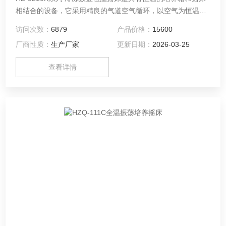
相结合的设备，它采用精良的气道空气循环，以空气为恒温介
质进行恒温，采用高精度的温控仪和精良的空气压缩机，.广泛
访问次数：
6879
产品价格：
15600
用于生物样品的培养,发酵，杂交和生物化学反应以及酶，细胞
厂商性质：
生产厂家
更新日期：
2026-03-25
组织研究等，是科研教学生产等部门的理想设备。
查看详情