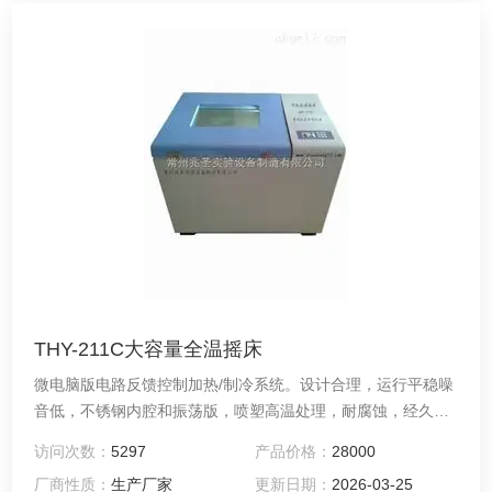
THY-211C大容量全温摇床
微电脑版电路反馈控制加热/制冷系统。设计合理，运行平稳噪
音低，不锈钢内腔和振荡版，喷塑高温处理，耐腐蚀，经久耐
用。体积大，适用范围广。炎热夏天，室温常常高出微生物生
访问次数：
5297
产品价格：
28000
长的Z适温度，选用带冷冻系统的摇床为Z佳的选择。高精度全
厂商性质：
生产厂家
更新日期：
2026-03-25
温冷冻摇床将自动控制的恒温培养箱与连续旋转的振荡器融为