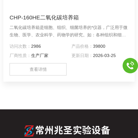
CHP-160HE二氧化碳培养箱
二氧化碳培养箱是细胞、组织、细菌培养的*仪器，广泛用于微
生物、医学、农业科学、药物学的研究。如：各种组织和细胞
的培养，艾滋病、肿瘤、心脏疾病的研究，病毒繁殖、细菌培
访问次数：
2986
产品价格：
39800
养、遗传工程、试管婴儿、克隆技术、医药学、微生物学、免
厂商性质：
生产厂家
更新日期：
2026-03-25
疫学等。
查看详情