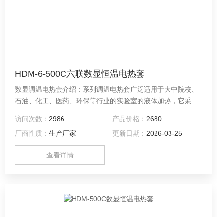
HDM-6-500C六联数显恒温电热套
数显调温电热套介绍：系列调温电热套广泛适用于大中院校、
石油、化工、医药、环保等行业的实验室的液体加热，它采用
耐高温无碱玻璃纤维作绝缘材料，将镍铬材料的电阻丝密封在
访问次数：
2986
产品价格：
2680
绝缘层内编织成半球形内热式加热器，具有加热面积大，升温
厂商性质：
生产厂家
更新日期：
2026-03-25
快，无明火，加热均匀，安全节能等优点。
查看详情