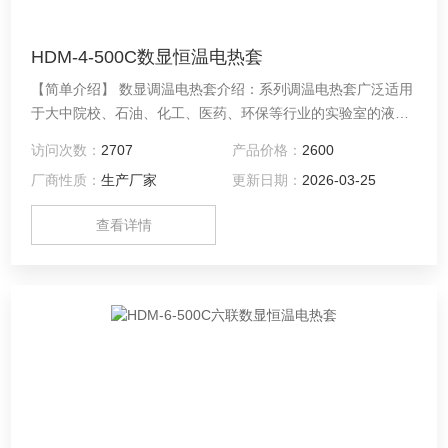
HDM-4-500C数显恒温电热套
【简单介绍】 数显调温电热套介绍：系列调温电热套广泛适用
于大中院校、石油、化工、医药、环保等行业的实验室的液体
加热，它采用耐高温无碱玻璃纤维作绝缘材料，将镍铬材料的
访问次数：
2707
产品价格：
2600
电阻丝密封在绝缘层内编织成半球形内热式加热器，具有加热
厂商性质：
生产厂家
更新日期：
2026-03-25
面积大，升温快，无明火，加热均匀，安全节能等优点。
查看详情