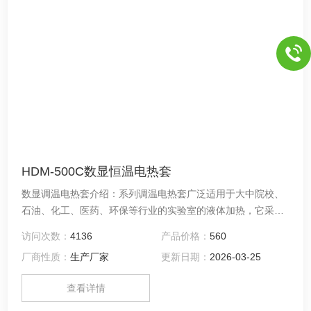
HDM-500C数显恒温电热套
数显调温电热套介绍：系列调温电热套广泛适用于大中院校、
石油、化工、医药、环保等行业的实验室的液体加热，它采用
耐高温无碱玻璃纤维作绝缘材料，将镍铬材料的电阻丝密封在
访问次数：
4136
产品价格：
560
绝缘层内编织成半球形内热式加热器，具有加热面积大，升温
厂商性质：
生产厂家
更新日期：
2026-03-25
快，无明火，加热均匀，安全节能等优点。
查看详情