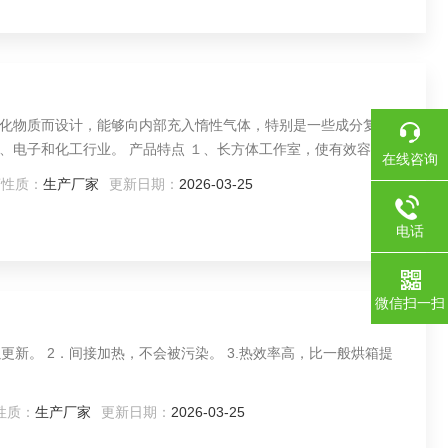
化物质而设计，能够向内部充入惰性气体，特别是一些成分复杂的
、电子和化工行业。 产品特点 １、长方体工作室，使有效容积达
在线咨询
。 ２、钢化、防弹双层玻璃门观察工作室内物体，一目了然。
商性质：
生产厂家
更新日期：
2026-03-25
胶门封圈，确保箱内高真空度。 ４、 外壳采用优质钢板制作，表
电话
微信扫一扫
更新。 2．间接加热，不会被污染。 3.热效率高，比一般烘箱提
性质：
生产厂家
更新日期：
2026-03-25