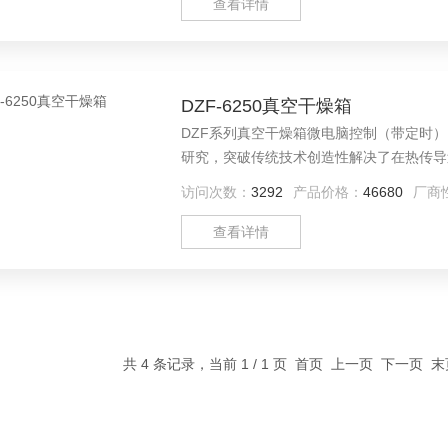
查看详情
DZF-6250真空干燥箱
DZF系列真空干燥箱微电脑控制（带定时
研究，突破传统技术创造性解决了在热传导过
易分解和易氧化物质而设计，能够向内部充
访问次数：
3292
产品价格：
46680
厂商
工矿企业、医学校院、科研单位在真空条件
查看详情
共 4 条记录，当前 1 / 1 页 首页 上一页 下一页 