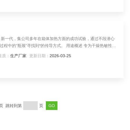
） 新一代，集公司多年在箱体加热方面的成功试验，通过不段潜心
程中的“瓶颈”寻找到*的传导方式。 用途概述 专为干燥热敏性、
入惰性气体，特别是一些成分复杂的物品也能进行快速干燥,适合
性质：
生产厂家
更新日期：
2026-03-25
下进行干燥热处理等。
末页 跳转到第
页