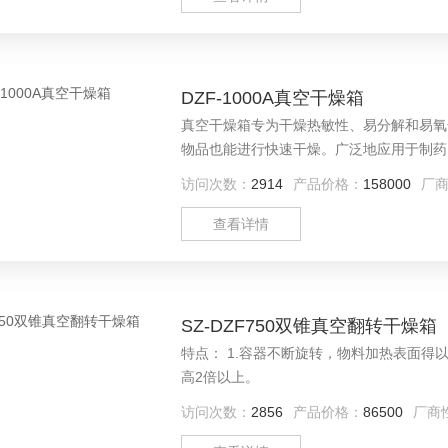
DZF-1000A真空干燥箱
真空干燥箱专为干燥热敏性、易分解和易氧
物品也能进行快速干燥。广泛地应用于制药
到Z大，微电脑温度控制器，控温精确可靠
访问次数：
2914
产品价格：
158000
厂
３、箱门闭合松紧能调节，整体成型的硅橡
面静电喷涂塑
查看详情
SZ-DZF750双锥真空翻转干燥箱
特点： 1.容器不断旋转，物料加热表面得以
高2倍以上。
访问次数：
2856
产品价格：
86500
厂商